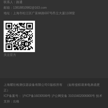
联系人：路通
邮箱：13818810982@163.com
地址：上海市松江区广富林路697号昂立大厦1108室
关注官方
上海耀壮检测仪器设备有限公司©版权所有 （如有侵权请来电来函更
正）
ICP备案号：
沪ICP备16030599号
沪公网安备 31010402006900号
技术
支持：
出格