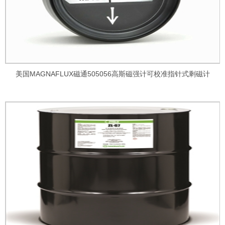
美国MAGNAFLUX磁通505056高斯磁强计可校准指针式剩磁计