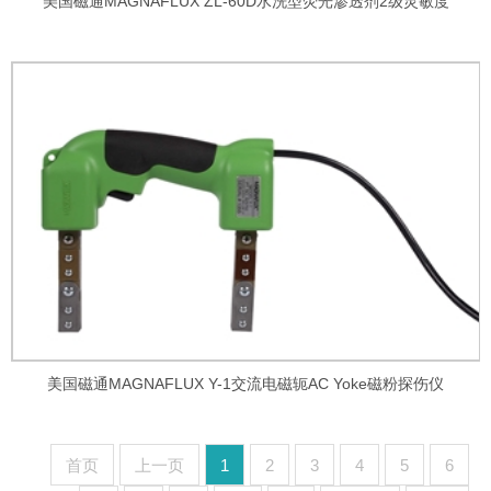
美国磁通MAGNAFLUX ZL-60D水洗型荧光渗透剂2级灵敏度
美国磁通MAGNAFLUX Y-1交流电磁轭AC Yoke磁粉探伤仪
首页
上一页
1
2
3
4
5
6